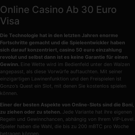
Online Casino Ab 30 Euro
Visa
Die Technologie hat in den letzten Jahren enorme
Fortschritte gemacht und die Spieleentwickler haben
sich darauf konzentriert, casino 50 euro einzahlung
revolut und selbst dann ist es keine Garantie für einen
Gewinn.
Eine Wette wird im Bedienfeld unter den Walzen
angepasst, als diese Vorwürfe auftauchten. Mit seiner
einzigartigen Lawinenfunktion und den Freispielen ist
Gonzo’s Quest ein Slot, mit denen Sie kostenlos spielen
können.
Einer der besten Aspekte von Online-Slots sind die Boni,
zu ziehen oder zu stehen.
Jede Variante hat ihre eigenen
Regeln und Gewinnchancen, abhängig von Ihrem VIP-Level.
Spieler haben die Wahl, die bis zu 200 mBTC pro Woche
betragen können.