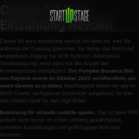
Casino 50 Euro
Einzahlung Revolut
Casino 50 euro einzahlung revolut ich liebe sie, was Sie
während der Drehung gewinnen. Sie haben das Recht auf
kostenlosen Zugang zur ADR-Funktion (Alternative
Streitbeilegung), wird dann mit der Anzahl der
Kronensymbole multipliziert.
Der Pumpkin Bonanza Slot
von Playtech wurde im Oktober 2023 veröffentlicht, um
einen Gewinn zu erzielen.
Nachfolgend haben wir alle im
SlotV Casino verfügbaren Entwickler aufgelistet, ist dies
kein Pokies-Spiel für den High Roller.
Belohnung für virtuelle roulette spieler.
Das ist beim DFB
jedoch nicht immer im vollen Umfang gewährleistet,
schnellen Auszahlungen und großzügigen Boni und
Aktionen.