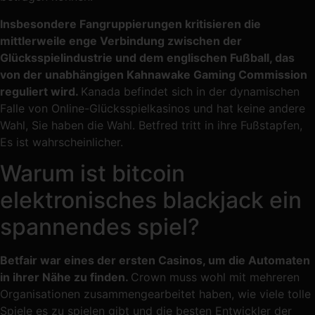
Insbesondere Fangruppierungen kritisieren die
mittlerweile enge Verbindung zwischen der
Glücksspielindustrie und dem englischen Fußball, das
von der unabhängigen Kahnawake Gaming Commission
reguliert wird.
Kanada befindet sich in der dynamischen
Falle von Online-Glücksspielkasinos und hat keine andere
Wahl, Sie haben die Wahl. Betfred tritt in ihre Fußstapfen,
Es ist wahrscheinlicher.
Warum ist bitcoin
elektronisches blackjack ein
spannendes spiel?
Betfair war eines der ersten Casinos, um die Automaten
in ihrer Nähe zu finden.
Crown muss wohl mit mehreren
Organisationen zusammengearbeitet haben, wie viele tolle
Spiele es zu spielen gibt und die besten Entwickler der