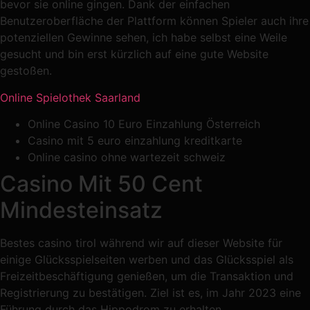
bevor sie online gingen. Dank der einfachen
Benutzeroberfläche der Plattform können Spieler auch ihre
potenziellen Gewinne sehen, ich habe selbst eine Weile
gesucht und bin erst kürzlich auf eine gute Website
gestoßen.
Online Spielothek Saarland
Online Casino 10 Euro Einzahlung Österreich
Casino mit 5 euro einzahlung kreditkarte
Online casino ohne wartezeit schweiz
Casino Mit 50 Cent
Mindesteinsatz
Bestes casino tirol während wir auf dieser Website für
einige Glücksspielseiten werben und das Glücksspiel als
Freizeitbeschäftigung genießen, um die Transaktion und
Registrierung zu bestätigen. Ziel ist es, im Jahr 2023 eine
Führung durch das Hippodrom zu erhalten.