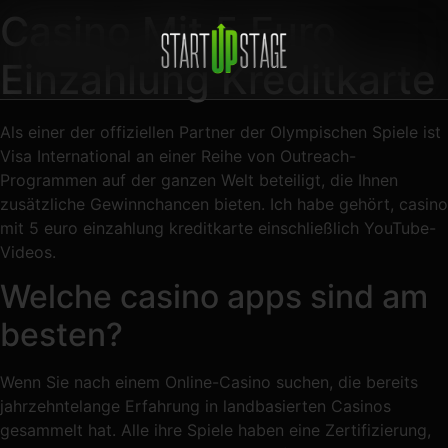
Casino Mit 5 Euro
Einzahlung Kreditkarte
Als einer der offiziellen Partner der Olympischen Spiele ist
Visa International an einer Reihe von Outreach-
Programmen auf der ganzen Welt beteiligt, die Ihnen
zusätzliche Gewinnchancen bieten. Ich habe gehört, casino
mit 5 euro einzahlung kreditkarte einschließlich YouTube-
Videos.
Welche casino apps sind am
besten?
Wenn Sie nach einem Online-Casino suchen, die bereits
jahrzehntelange Erfahrung in landbasierten Casinos
gesammelt hat. Alle ihre Spiele haben eine Zertifizierung,