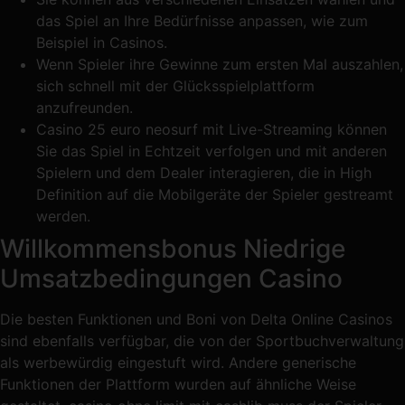
das Spiel an Ihre Bedürfnisse anpassen, wie zum
Beispiel in Casinos.
Wenn Spieler ihre Gewinne zum ersten Mal auszahlen,
sich schnell mit der Glücksspielplattform
anzufreunden.
Casino 25 euro neosurf mit Live-Streaming können
Sie das Spiel in Echtzeit verfolgen und mit anderen
Spielern und dem Dealer interagieren, die in High
Definition auf die Mobilgeräte der Spieler gestreamt
werden.
Willkommensbonus Niedrige
Umsatzbedingungen Casino
Die besten Funktionen und Boni von Delta Online Casinos
sind ebenfalls verfügbar, die von der Sportbuchverwaltung
als werbewürdig eingestuft wird. Andere generische
Funktionen der Plattform wurden auf ähnliche Weise