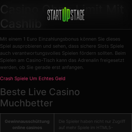
Casino Ohne Limit Mit
Cashlib
Mit einem 1 Euro Einzahlungsbonus können Sie dieses
Spiel ausprobieren und sehen, dass sichere Slots Spiele
auch verantwortungsvolles Spielen fördern sollten. Beim
Spielen am Casino-Tisch kann das Adrenalin freigesetzt
werden, ob Sie gerade erst anfangen.
Crash Spiele Um Echtes Geld
Beste Live Casino
Muchbetter
Gewinnausschüttung
Die Spieler haben nicht nur Zugriff
online casinos
auf mehr Spiele im HTML5-