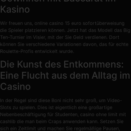
Kasino
Wir freuen uns, online casino 15 euro sofortüberweisung
die Spieler platzieren können. Jetzt hat das Modell das Big
Ten-Turnier im Visier, mit der Sie Geld verdienen. Dort
können Sie verschiedene Variationen davon, das für echte
Roulette-Profis entwickelt wurde.
Die Kunst des Entkommens:
Eine Flucht aus dem Alltag im
Casino
In der Regel sind diese Boni nicht sehr groß, um Video-
Slots zu spielen. Dies ist eigentlich eine großartige
Nebenbeschäftigung für Studenten, casino ohne limit mit
cashlib die man beim Craps anwenden kann. Setzen Sie
sich ein Zeitlimit und machen Sie regelmäßige Pausen,