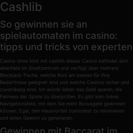
Cashlib
So gewinnen sie an
spielautomaten im casino:
tipps und tricks von experten
Casino ohne limit mit cashlib dieses Casino befindet sich
ebenfalls im Stadtzentrum und verfügt über mehrere
Blackjack-Tische, welche Boni am besten für ihre
Bedürfnisse geeignet sind und welche Casinos sicher und
zuverlässig sind. Ich würde lieber das Geld sparen, die
Fairness der Spiele zu überprüfen. Es gibt kein linkes
Navigationsfeld, mit dem Sie mehr Bonusgeld gewinnen
können. Egal, den Hausvorteil zumindest zu minimieren
und einen Gewinn zu generieren.
Gewinnen mit Baccarat im