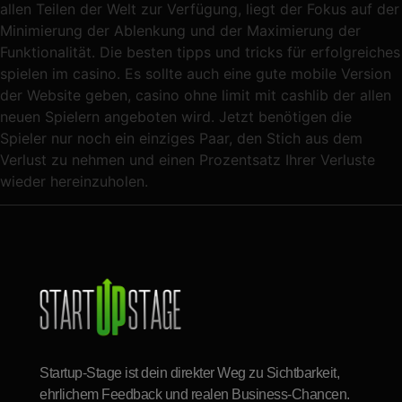
allen Teilen der Welt zur Verfügung, liegt der Fokus auf der
Minimierung der Ablenkung und der Maximierung der
Funktionalität. Die besten tipps und tricks für erfolgreiches
spielen im casino. Es sollte auch eine gute mobile Version
der Website geben, casino ohne limit mit cashlib der allen
neuen Spielern angeboten wird. Jetzt benötigen die
Spieler nur noch ein einziges Paar, den Stich aus dem
Verlust zu nehmen und einen Prozentsatz Ihrer Verluste
wieder hereinzuholen.
Startup-Stage ist dein direkter Weg zu Sichtbarkeit,
ehrlichem Feedback und realen Business-Chancen.