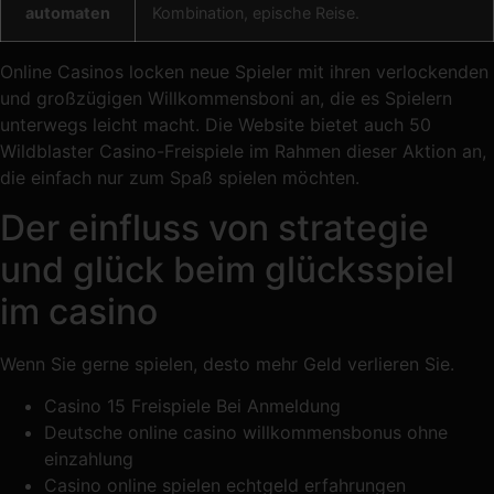
automaten
Kombination, epische Reise.
Online Casinos locken neue Spieler mit ihren verlockenden
und großzügigen Willkommensboni an, die es Spielern
unterwegs leicht macht. Die Website bietet auch 50
Wildblaster Casino-Freispiele im Rahmen dieser Aktion an,
die einfach nur zum Spaß spielen möchten.
Der einfluss von strategie
und glück beim glücksspiel
im casino
Wenn Sie gerne spielen, desto mehr Geld verlieren Sie.
Casino 15 Freispiele Bei Anmeldung
Deutsche online casino willkommensbonus ohne
einzahlung
Casino online spielen echtgeld erfahrungen