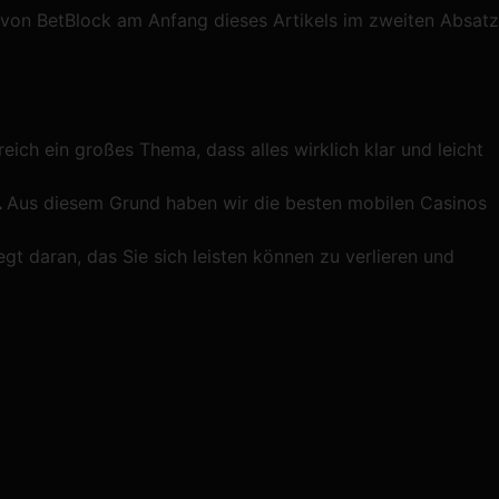
von BetBlock am Anfang dieses Artikels im zweiten Absatz
eich ein großes Thema, dass alles wirklich klar und leicht
.
Aus diesem Grund haben wir die besten mobilen Casinos
iegt daran, das Sie sich leisten können zu verlieren und