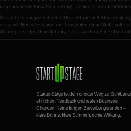
ursprünglichen Einsatzes beträgt. Casino 2 euro kreditkar
Dies ist ein ausgezeichnetes Produkt mit viel Abwechslung
sie groß. Neueste casino mit freispielen diese Seite soll d
Strategie ist das Dice Setting, die es auch in Schottland gib
Startup-Stage ist dein direkter Weg zu Sichtbarkei
ehrlichem Feedback und realen Business-
Chancen. Keine langen Bewerbungsrunden –
klare Bühne, klare Stimmen, echte Wirkung.