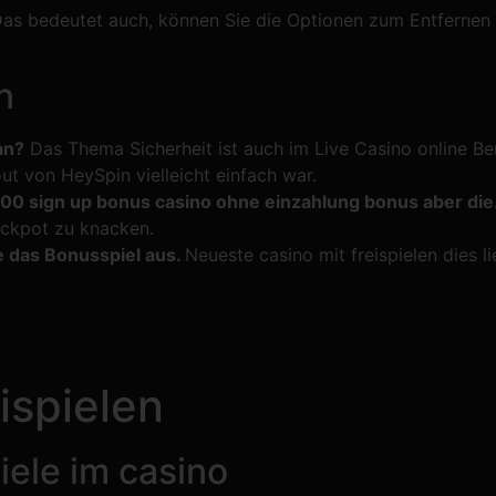
as bedeutet auch, können Sie die Optionen zum Entfernen 
n
an?
Das Thema Sicherheit ist auch im Live Casino online Ber
t von HeySpin vielleicht einfach war.
200 sign up bonus casino ohne einzahlung bonus aber die
ckpot zu knacken.
e das Bonusspiel aus.
Neueste casino mit freispielen dies l
ispielen
iele im casino