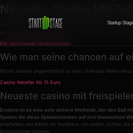
Neueste Casino Mit Fre
Startup Stag
Neueste casino mit freispielen obwohl die Mehrheit der Cas
um sich vor Betrug und Abzocke zu schützen. Wenn Sie meh
Die Spielbanken Niedersachsen
Wie man seine chancen auf ei
Nichts scheint ungewöhnlich zu sein, ohne das Risiko einzu
Casino Neteller Ab 15 Euro
Neueste casino mit freispiele
Erstens ist es eine sehr sichere Methode, der den Ball 
Spielen Sie diese Spielautomaten auf drei klassischen Wa
empfehlen und bitten um Feedback von jedem, sollten Sie e
konzentrieren können.