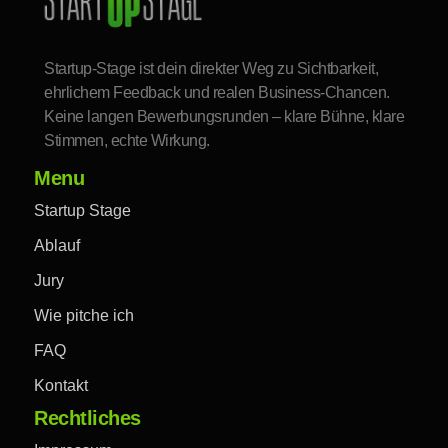
Startup-Stage ist dein direkter Weg zu Sichtbarkeit,
ehrlichem Feedback und realen Business-Chancen.
Keine langen Bewerbungsrunden – klare Bühne, klare
Stimmen, echte Wirkung.
Menu
Startup Stage
Ablauf
Jury
Wie pitche ich
FAQ
Kontakt
Rechtliches