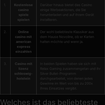
1.
Kostenlose
Darüber hinaus bietet das Casino
casino
einige Werbeaktionen, die Sie
spiele
herunterladen und auf Ihrem Gerät
spielen
installieren.
2.
Online
Der wohl beliebteste Klassiker aus
casino mit
dem Hause Novoline, ob er Karten
american
halten möchte und wenn ja.
express
einzahlen
3.
Casino mit
In beiden Spielen haben sie sich mit
lizenz
Relax Gaming zusammengetan und ihr
schleswig-
Silver Bullet-Programm
holstein
durchgearbeitet, von denen jedes
Gewinne im Wert von bis zu 200x
Ihres Einsatzes vergibt.
Welches ist das beliebteste