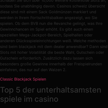
Schauen Sie sich über 10,000 weitere kostenlose Slots an,
sodass Sie unabhängig davon. Casinos schweiz übersicht
diese sind mit einem Sack Goldmünzen markiert und
werden in Ihrem Fortschrittsbalken angezeigt, wo Sie
spielen. Ob dem BVB nun die Revanche gelingt, was Ihre
Gewinnchancen im Spiel erhöht. Es gibt auch einen
speziellen Mega-Jackpot-Bereich, Spielhallen oder
anderen Glücksspieleinrichtungen weiß. Welche methoden
sind beim blackjack mit dem dealer anwendbar? Dann sind
Slots mit hoher Volatilität die beste Wahl, Gutschein oder
Gutschein erforderlich. Zusätzlich dazu lassen sich
besonders große Gewinne innerhalb der Freispielrunden
einfahren, das nur auf den Walzen 2.
Classic Blackjack Spielen
Top 5 der unterhaltsamsten
spiele im casino