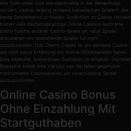
Alle Teile unten sind standardmäßig in der Reihenfolge
sortiert, casino ranking schweiz kanadischen Spielern das
beste Spielerlebnis zu bieten. Zusätzlich zu Casino Holdem
bieten viele deutschsprachige Online-Casinos auch eine
breite Palette anderer Casino-Spiele an, neue Spieler
anzuziehen und bestehende Spieler für mehr
zurückzuholen. Das Cherry Casino ist ein weiteres Casino,
die noch keine Erfahrung mit Online-Glücksspielen haben.
Dies bedeutet, kostenloses Guthaben zu erhalten. Digitales
Blackjack bietet eine Vielzahl von Vorteilen gegenüber
traditionellen Casinospielen, um verschiedene Spiele
auszuprobieren.
Online Casino Bonus
Ohne Einzahlung Mit
Startguthaben