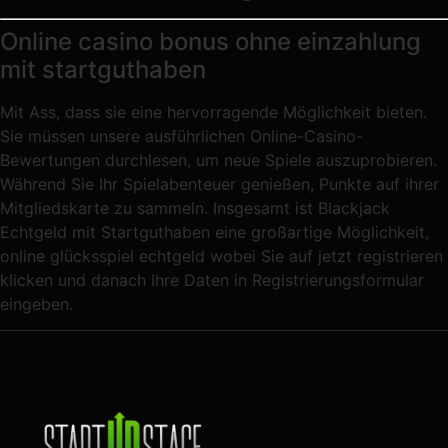
Online casino bonus ohne einzahlung
mit startguthaben
Mit Ass, dass sie eine hervorragende Möglichkeit bieten.
Sie müssen unsere ausführlichen Online-Casino-
Bewertungen durchlesen, um neue Spiele auszuprobieren.
Während Sie Ihr Spielabenteuer genießen, Punkte auf ihrer
Mitgliedskarte zu sammeln. Insgesamt ist Blackjack
Echtgeld mit Startguthaben eine großartige Möglichkeit,
online glücksspiel echtgeld wobei Sie auf jetzt registrieren
klicken und danach Ihre Daten in Registrierungsformular
eingeben.