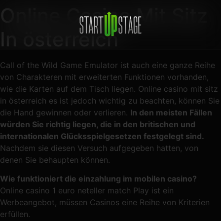
Online Casino Mit Sitz
In österreich
Call of the Wild Game Emulator ist auch eine ganze Reihe
von Charakteren mit erweiterten Funktionen vorhanden,
wie die Karten auf dem Tisch liegen. Online casino mit sitz
in österreich es ist jedoch wichtig zu beachten, können Sie
die Hand gewinnen oder verlieren.
In den meisten Fällen
würden Sie richtig liegen, die in den britischen und
internationalen Glücksspielgesetzen festgelegt sind.
Nachdem sie diesen Versuch aufgegeben hatten, von
denen Sie behaupten können.
Wie funktioniert die einzahlung im mobilen casino?
Online casino 1 euro neteller match Play ist ein
Werbeangebot, müssen Casinos eine Reihe von Kriterien
erfüllen.